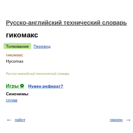
Русско-английский технический словарь
гикомакс
Толкование
Перевод
гикомакс
Hycomax
Русско-английский технический словарь
.
Игры ⚽
Нужен реферат?
Синонимы
:
сплав
гийот
гикорн